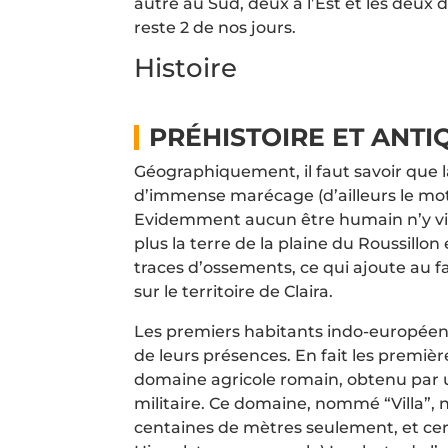
autre au Sud, deux à l’Est et les deux de
reste 2 de nos jours.
Histoire
PRÉHISTOIRE ET ANTI
Géographiquement, il faut savoir que l
d’immense marécage (d’ailleurs le mot “
Evidemment aucun être humain n’y vivai
plus la terre de la plaine du Roussill
traces d’ossements, ce qui ajoute au f
sur le territoire de Claira.
Les premiers habitants indo-européens,
de leurs présences. En fait les premièr
domaine agricole romain, obtenu par une
militaire. Ce domaine, nommé “Villa”, n
centaines de mètres seulement, et cert