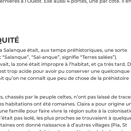
rnières à l’Ouest. Elle aussi 4 portes, une par côté. Il e
QUITÉ
a Salanque était, aux temps préhistoriques, une sorte
Salanque”, “Sal-anque”, signifie “Terres salées”).
t, la zone était impropre à l’habitat, et ça très tard. 
on est trop acide pour avoir pu conserver une quelconque
ait qu’on ne connaît que peu de chose de la préhistoire
 chassés par le peuple celtes, n’ont pas laissé de trace
es habitations ont été romaines. Claira a pour origine u
 famille pour faire vivre la région suite à la colonisat
’était pas isolé, les plus proches se trouvaient à quelqu
aines ont donné naissance à d’autres villages (Pia, St