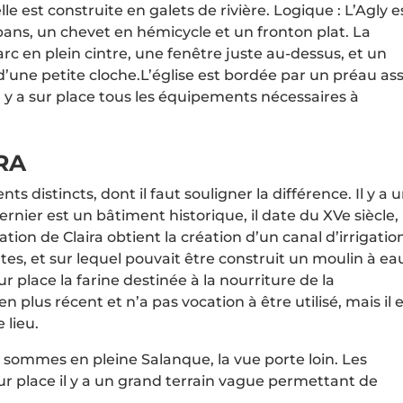
elle est construite en galets de rivière. Logique : L’Agly e
 pans, un chevet en hémicycle et un fronton plat. La
rc en plein cintre, une fenêtre juste au-dessus, et un
’une petite cloche.L’église est bordée par un préau as
 y a sur place tous les équipements nécessaires à
RA
s distincts, dont il faut souligner la différence. Il y a 
rnier est un bâtiment historique, il date du XVe siècle,
ion de Claira obtient la création d’un canal d’irrigatio
ltes, et sur lequel pouvait être construit un moulin à ea
r place la farine destinée à la nourriture de la
en plus récent et n’a pas vocation à être utilisé, mais il 
 lieu.
s sommes en pleine Salanque, la vue porte loin. Les
sur place il y a un grand terrain vague permettant de