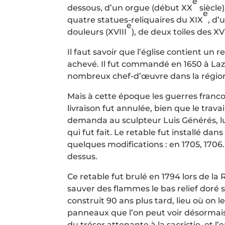
e
dessous, d’un orgue (début XX
siècle
e
quatre statues-reliquaires du XIX
, d’
e
douleurs (XVIII
), de deux toiles des XV
Il faut savoir que l’église contient un r
achevé. Il fut commandé en 1650 à Laza
nombreux chef-d’œuvre dans la région. C
Mais à cette époque les guerres franco-
livraison fut annulée, bien que le trava
demanda au sculpteur Luis Générés, lui 
qui fut fait. Le retable fut installé dans
quelques modifications : en 1705, 1706
dessus.
Ce retable fut brulé en 1794 lors de l
sauver des flammes le bas relief doré 
construit 90 ans plus tard, lieu où on 
panneaux que l’on peut voir désormais 
du trésor attenante à la sacristie, et 