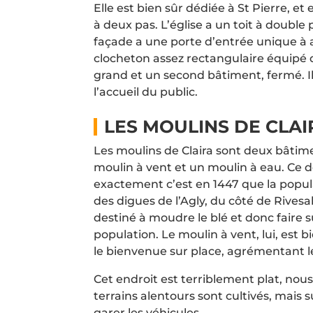
Elle est bien sûr dédiée à St Pierre, et 
à deux pas. L’église a un toit à double
façade a une porte d’entrée unique à a
clocheton assez rectangulaire équipé d
grand et un second bâtiment, fermé. Il
l’accueil du public.
LES MOULINS DE CLAI
Les moulins de Claira sont deux bâtiment
moulin à vent et un moulin à eau. Ce de
exactement c’est en 1447 que la populat
des digues de l’Agly, du côté de Rivesa
destiné à moudre le blé et donc faire su
population. Le moulin à vent, lui, est bi
le bienvenue sur place, agrémentant le
Cet endroit est terriblement plat, nou
terrains alentours sont cultivés, mais 
garer les véhicules.