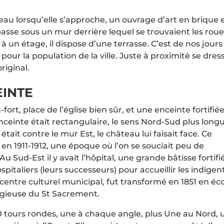
seau lorsqu’elle s’approche, un ouvrage d’art en brique 
 passe sous un mur derrière lequel se trouvaient les roue
à un étage, il dispose d’une terrasse. C’est de nos jours
ir pour la population de la ville. Juste à proximité se dres
riginal.
EINTE
fort, place de l’église bien sûr, et une enceinte fortifié
te enceinte était rectangulaire, le sens Nord-Sud plus long
était contre le mur Est, le château lui faisait face. Ce
 en 1911-1912, une époque où l’on se souciait peu de
 Sud-Est il y avait l’hôpital, une grande bâtisse fortifi
italiers (leurs successeurs) pour accueillir les indigen
 centre culturel municipal, fut transformé en 1851 en éc
religieuse du St Sacrement.
 10 tours rondes, une à chaque angle, plus Une au Nord, 