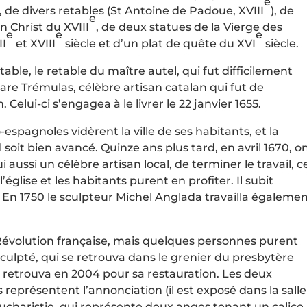
e
), de divers retables (St Antoine de Padoue, XVIII
), de
e
un Christ du XVIII
, de deux statues de la Vierge des
e
e
e
II
et XVIII
siècle et d’un plat de quête du XVI
siècle.
etable, le retable du maître autel, qui fut difficilement
re Trémulas, célèbre artisan catalan qui fut de
elui-ci s’engagea à le livrer le 22 janvier 1655.
espagnoles vidèrent la ville de ses habitants, et la
il soit bien avancé. Quinze ans plus tard, en avril 1670, o
aussi un célèbre artisan local, de terminer le travail, c
 l’église et les habitants purent en profiter. Il subit
. En 1750 le sculpteur Michel Anglada travailla égaleme
a Révolution française, mais quelques personnes purent
sculpté, qui se retrouva dans le grenier du presbytère
le retrouva en 2004 pour sa restauration. Les deux
représentent l’annonciation (il est exposé dans la salle
l’eucharistie, qui représente deux anges tenant un calice.