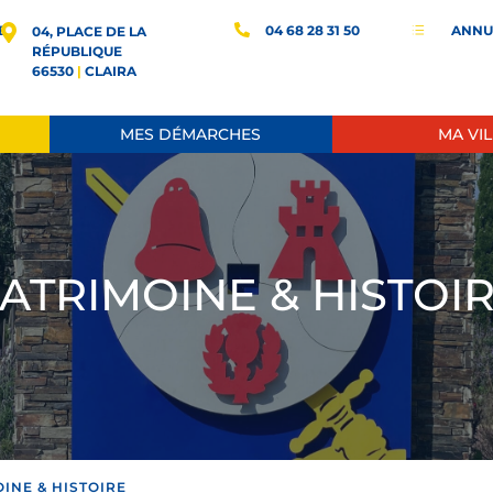
E
04 68 28 31 50
ANNU
d
04, PLACE DE LA
RÉPUBLIQUE
66530
|
CLAIRA
MES DÉMARCHES
MA VIL
ATRIMOINE & HISTOI
INE & HISTOIRE