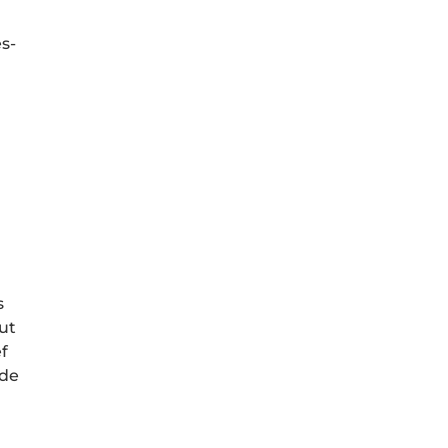
es-
s
out
ef
 de