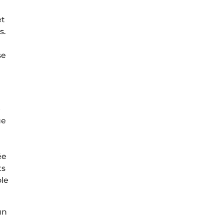
et
s.
se
e
ue
ée
ts
ole
un