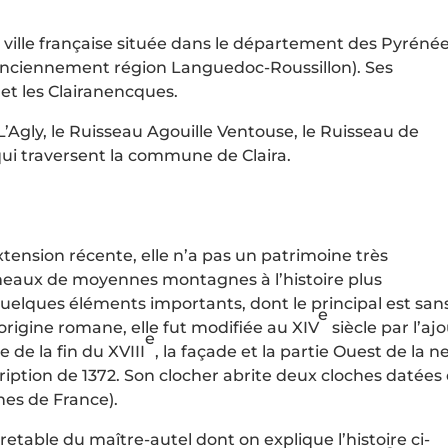
te ville française située dans le département des Pyréné
 (anciennement région Languedoc-Roussillon). Ses
 et les Clairanencques.
 L’Agly, le Ruisseau Agouille Ventouse, le Ruisseau de
 qui traversent la commune de Claira.
’extension récente, elle n’a pas un patrimoine très
ameaux de moyennes montagnes à l’histoire plus
uelques éléments importants, dont le principal est san
e
’origine romane, elle fut modifiée au XIV
siècle par l’aj
e
 de la fin du XVIII
, la façade et la partie Ouest de la n
cription de 1372. Son clocher abrite deux cloches datées
nnes de France).
retable du maître-autel dont on explique l’histoire ci-