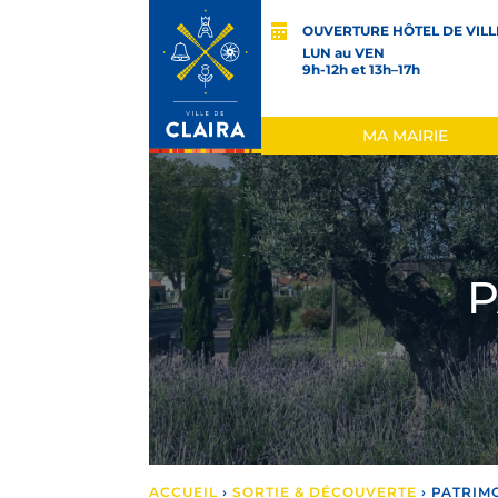
OUVERTURE HÔTEL DE VILL
LUN au VEN
9h-12h et 13h–17h
MA MAIRIE
P
ACCUEIL
›
SORTIE & DÉCOUVERTE
›
PATRIMO