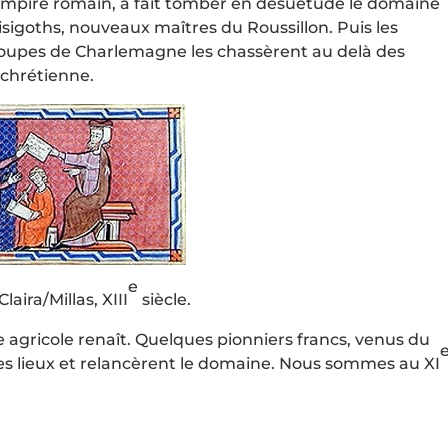
empire romain, a fait tomber en désuétude le domaine
wisigoths, nouveaux maîtres du Roussillon. Puis les
 troupes de Charlemagne les chassèrent au delà des
 chrétienne.
e
ira/Millas, XIII
siècle.
e agricole renaît. Quelques pionniers francs, venus du
 les lieux et relancèrent le domaine. Nous sommes au XI