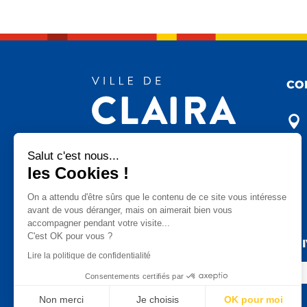
CO

Salut c'est nous...
les Cookies !

On a attendu d'être sûrs que le contenu de ce site vous intéresse
avant de vous déranger, mais on aimerait bien vous

accompagner pendant votre visite...
C'est OK pour vous ?
SU
Lire la politique de confidentialité
Consentements certifiés par
Non merci
Je choisis
OK pour moi