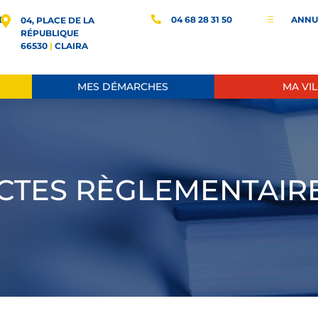
E
04 68 28 31 50
ANNU
d
04, PLACE DE LA
RÉPUBLIQUE
66530
|
CLAIRA
MES DÉMARCHES
MA VIL
CTES RÈGLEMENTAIR