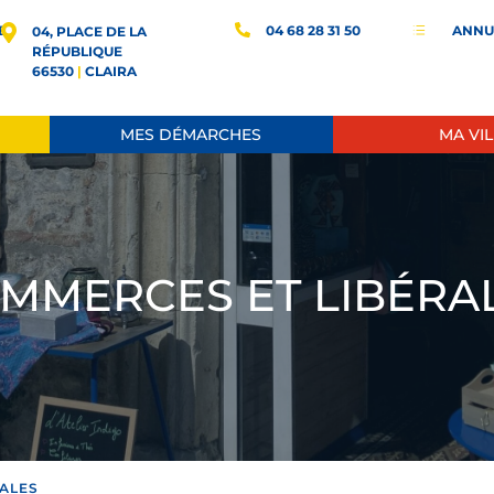
E
04 68 28 31 50
ANNU
d
04, PLACE DE LA
RÉPUBLIQUE
66530
|
CLAIRA
MES DÉMARCHES
MA VIL
MMERCES ET LIBÉRA
ALES