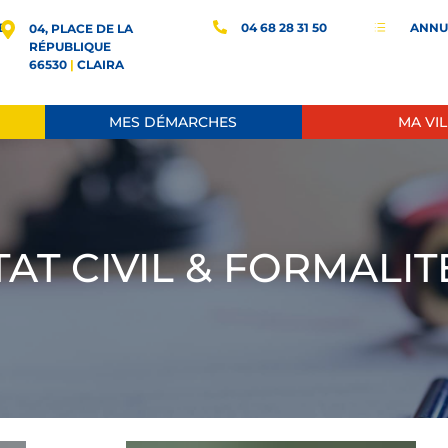
E
04 68 28 31 50
ANNU
d
04, PLACE DE LA
RÉPUBLIQUE
66530
|
CLAIRA
MES DÉMARCHES
MA VIL
TAT CIVIL & FORMALIT