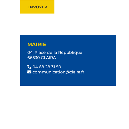
concernant, les rectifier, demander leur
effacement ou exercer votre droit à la
limitation du traitement de vos données.
Pour exercer ces droits ou pour toute
question sur le traitement de vos données
MAIRIE
dans ce dispositif, vous pouvez contacter
04, Place de la République
notre délégué à la protection des données
66530 CLAIRA
: dpo@claira.fr
04 68 28 31 50
communication@claira.fr
Si vous estimez, après nous avoir
contactés, que vos droits « Informatique et
Libertés » ne sont pas respectés, vous
pouvez adresser une réclamation à la CNIL.