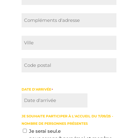
DATE D'ARRIVÉE
*
JJ
slash
JE SOUHAITE PARTICIPER À L'ACCUEIL DU 7/09/25 -
MM
NOMBRE DE PERSONNES PRÉSENTES
slash
Je serai seul.e
AAAA