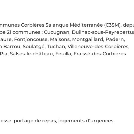
ommunes Corbières Salanque Méditerranée (C3SM), dep
upe 21 communes : Cucugnan, Duilhac-sous-Peyrepertu
ure, Fontjoncouse, Maisons, Montgaillard, Padern,
an Barrou, Soulatgé, Tuchan, Villeneuve-des-Corbières,
 Pia, Salses-le-château, Feuilla, Fraissé-des-Corbières
eunesse, portage de repas, logements d’urgences,