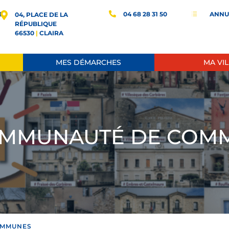
E
04 68 28 31 50
ANNU
d
04, PLACE DE LA
RÉPUBLIQUE
66530
|
CLAIRA
MES DÉMARCHES
MA VIL
OMMUNAUTÉ DE COM
OMMUNES