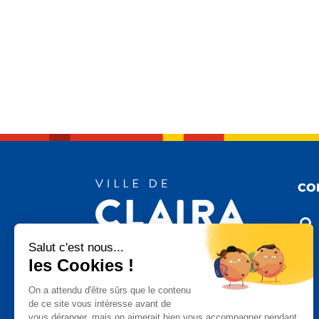
CO

Salut c'est nous...
les Cookies !

On a attendu d'être sûrs que le contenu
de ce site vous intéresse avant de
vous déranger, mais on aimerait bien vous accompagner pendant