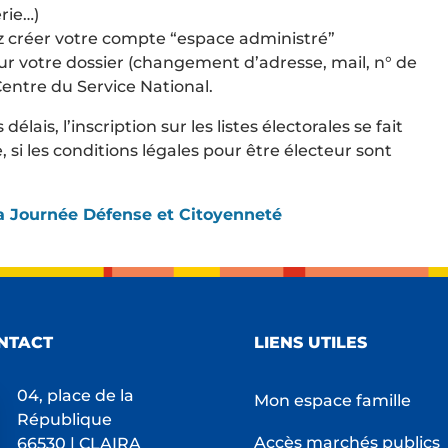
rie…)
 créer votre compte “espace administré”
ur votre dossier (changement d’adresse, mail, n° de
Centre du Service National.
élais, l’inscription sur les listes électorales se fait
i les conditions légales pour être électeur sont
 la Journée Défense et Citoyenneté
NTACT
LIENS UTILES
04, place de la
Mon espace famille
République
Accès marchés publics
66530 | CLAIRA