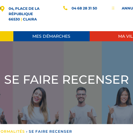
E
04 68 28 31 50
ANNU
d
04, PLACE DE LA
RÉPUBLIQUE
66530
|
CLAIRA
MES DÉMARCHES
MA VIL
SE FAIRE RECENSER
 FORMALITÉS
›
SE FAIRE RECENSER