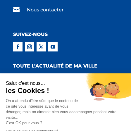

Nous contacter
SUIVEZ-NOUS
TOUTE L’ACTUALITÉ DE MA VILLE
Salut c'est nous...
les Cookies !
Copyright © 2022 Mairie de Claira | Réalisation
On a attendu d'être sûrs que le contenu de
ce site vous intéresse avant de vous
:
Emmaluc Communication
déranger, mais on aimerait bien vous accompagner pendant votre
visite...
Mentions Légales
|
Politique de Confidentialité
|
C'est OK pour vous ?
Charte Facebook