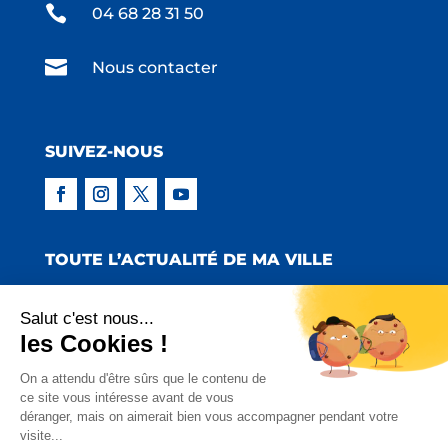

04 68 28 31 50

Nous contacter
SUIVEZ-NOUS
TOUTE L’ACTUALITÉ DE MA VILLE
Salut c'est nous...
les Cookies !
Copyright © 2022 Mairie de Claira | Réalisation
On a attendu d'être sûrs que le contenu de
ce site vous intéresse avant de vous
:
Emmaluc Communication
déranger, mais on aimerait bien vous accompagner pendant votre
visite...