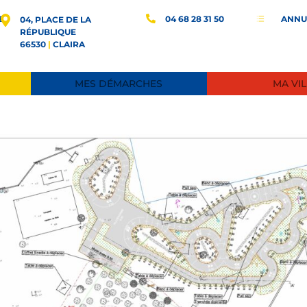
E
04 68 28 31 50
ANNU
d
04, PLACE DE LA
RÉPUBLIQUE
66530
|
CLAIRA
MES DÉMARCHES
MA VIL