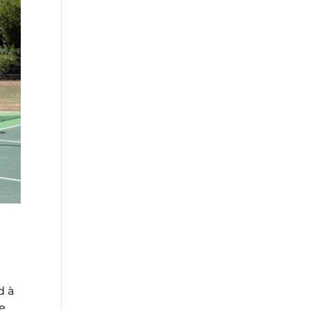
d à
ne