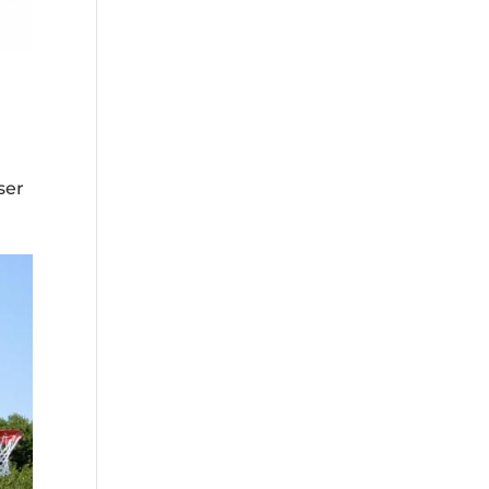
ser
e