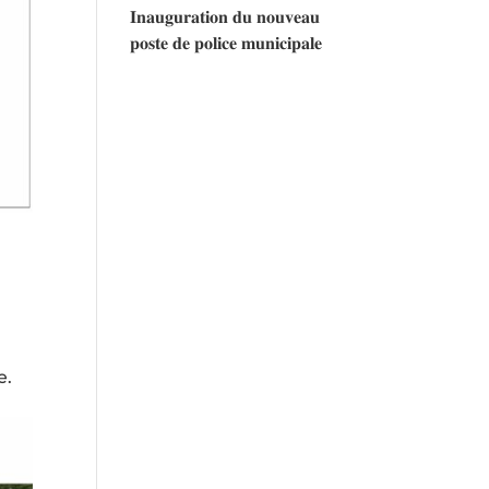
𝐈𝐧𝐚𝐮𝐠𝐮𝐫𝐚𝐭𝐢𝐨𝐧 𝐝𝐮 𝐧𝐨𝐮𝐯𝐞𝐚𝐮
𝐩𝐨𝐬𝐭𝐞 𝐝𝐞 𝐩𝐨𝐥𝐢𝐜𝐞 𝐦𝐮𝐧𝐢𝐜𝐢𝐩𝐚𝐥𝐞
e.