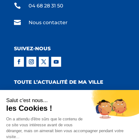

04 68 28 31 50

Nous contacter
SUIVEZ-NOUS
TOUTE L’ACTUALITÉ DE MA VILLE
Salut c'est nous...
les Cookies !
Copyright © 2022 Mairie de Claira | Réalisation
On a attendu d'être sûrs que le contenu de
ce site vous intéresse avant de vous
:
Emmaluc Communication
déranger, mais on aimerait bien vous accompagner pendant votre
visite...