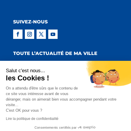
SUIVEZ-NOUS
TOUTE L’ACTUALITÉ DE MA VILLE
Salut c'est nous...
les Cookies !
Copyright © 2022 Mairie de Claira | Réalisation
On a attendu d'être sûrs que le contenu de
ce site vous intéresse avant de vous
:
Emmaluc Communication
déranger, mais on aimerait bien vous accompagner pendant votre
visite...
Mentions Légales
|
Politique de Confidentialité
|
C'est OK pour vous ?
Charte Facebook
Lire la politique de confidentialité
Consentements certifiés par