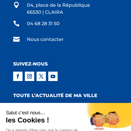

04, place de la République
66530 | CLAIRA

04 68 28 31 50

Nous contacter
SUIVEZ-NOUS
TOUTE L’ACTUALITÉ DE MA VILLE
Salut c'est nous...
les Cookies !
Copyright © 2022 Mairie de Claira | Réalisation
On a attendu d'être sûrs que le contenu de