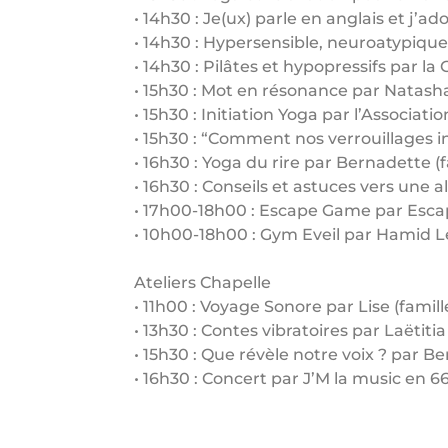
• 14h30 : Je(ux) parle en anglais et j’
• 14h30 : Hypersensible, neuroatypique
• 14h30 : Pilâtes et hypopressifs par la
• 15h30 : Mot en résonance par Natasha
• 15h30 : Initiation Yoga par l’Associati
• 15h30 : “Comment nos verrouillages i
• 16h30 : Yoga du rire par Bernadette (f
• 16h30 : Conseils et astuces vers une
• 17h00-18h00 : Escape Game par Esca
• 10h00-18h00 : Gym Eveil par Hamid Le
Ateliers Chapelle
• 11h00 : Voyage Sonore par Lise (famill
• 13h30 : Contes vibratoires par Laëtitia
• 15h30 : Que révèle notre voix ? par B
• 16h30 : Concert par J’M la music en 6