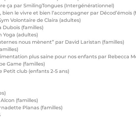
adore ça par SmilingTongues (Intergénérationnel)
, bien le vivre et bien l’accompagner par Décod’émois (f
 Gym Volontaire de Claira (adultes)
 Dubois (familles)
on Yoga (adultes)
nternes nous mènent” par David Laristan (familles)
amilles)
 alimentation plus saine pour nos enfants par Rebecca Mo
pe Game (familles)
 Petit club (enfants 2-5 ans)
es)
 Alcon (familles)
ernadette Planas (familles)
6