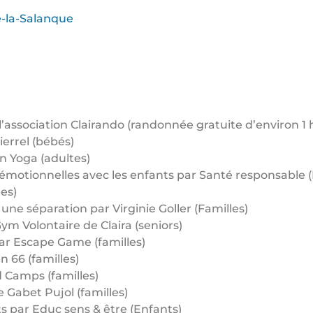
e-la-Salanque
l’association Clairando (randonnée gratuite d’environ 
ierrel (bébés)
on Yoga (adultes)
motionnelles avec les enfants par Santé responsable (Fa
es)
 une séparation par Virginie Goller (Familles)
Gym Volontaire de Claira (seniors)
par Escape Game (familles)
n 66 (familles)
d Camps (familles)
 Gabet Pujol (familles)
ts par Educ sens & être (Enfants)