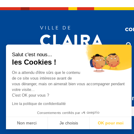
CO

Salut c'est nous...
les Cookies !

On a attendu d'être sûrs que le contenu
de ce site vous intéresse avant de
vous déranger, mais on aimerait bien vous accompagner pendant

votre visite...
C'est OK pour vous ?
SU
Lire la politique de confidentialité
Consentements certifiés par
Non merci
Je choisis
OK pour moi
Axeptio consent
Plateforme de Gestion du Consentement : Personnalisez vo