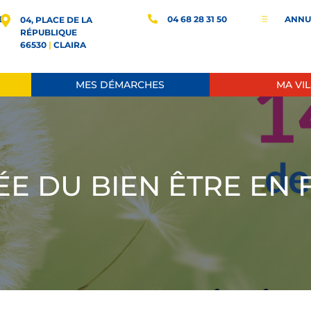
E
04 68 28 31 50
ANNU
d
04, PLACE DE LA
RÉPUBLIQUE
66530
|
CLAIRA
MES DÉMARCHES
MA VIL
E DU BIEN ÊTRE EN 