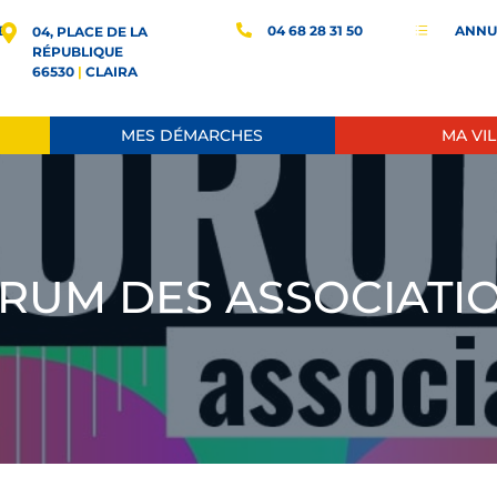
E
04 68 28 31 50
ANNU
d
04, PLACE DE LA
RÉPUBLIQUE
66530
|
CLAIRA
MES DÉMARCHES
MA VIL
RUM DES ASSOCIATI