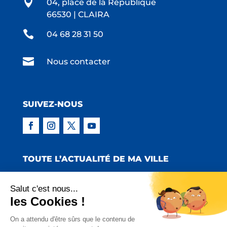

04, place de la République
66530 | CLAIRA

04 68 28 31 50

Nous contacter
SUIVEZ-NOUS
TOUTE L’ACTUALITÉ DE MA VILLE
Salut c'est nous...
les Cookies !
Copyright © 2022 Mairie de Claira | Réalisation
On a attendu d'être sûrs que le contenu de