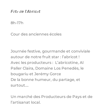
𝙁𝒆̂𝙩𝒆 𝒅𝙚 𝙡’𝘼𝒃𝙧𝒊𝙘𝒐𝙩
8h-17h
Cour des anciennes écoles
Journée festive, gourmande et conviviale
autour de notre fruit star : l’abricot !
Avec les producteurs : L’abricotine, Al
Paller Claira, Domaine Los Penedès, le
bougariu et Jerémy Gorce
De la bonne humeur, du partage, et
surtout….
Un marché des Producteurs de Pays et de
l’artisanat local.