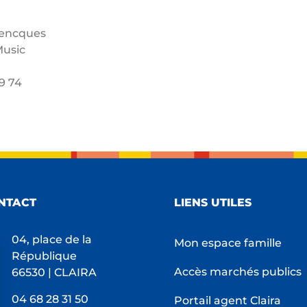
anencques
Music
39 74
NTACT
LIENS UTILES
04, place de la
Mon espace famille
République
Accès marchés publics
66530 | CLAIRA
04 68 28 31 50
Portail agent Claira