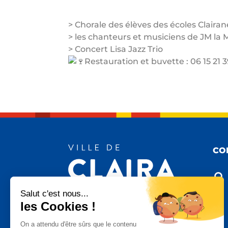
> Chorale des élèves des écoles Clair
> les chanteurs et musiciens de JM la 
> Concert Lisa Jazz Trio
Restauration et buvette : 06 15 21 
CO

Salut c'est nous...
les Cookies !

On a attendu d'être sûrs que le contenu