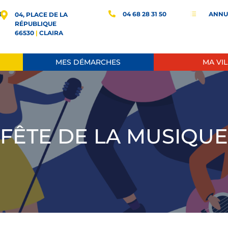
E
04 68 28 31 50
ANNU
d
04, PLACE DE LA
RÉPUBLIQUE
66530
|
CLAIRA
MES DÉMARCHES
MA VIL
FÊTE DE LA MUSIQUE