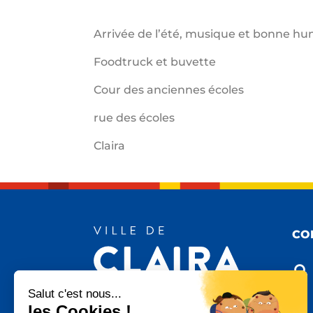
Arrivée de l’été, musique et bonne h
Foodtruck et buvette
Cour des anciennes écoles
rue des écoles
Claira
CO

Salut c'est nous...
les Cookies !