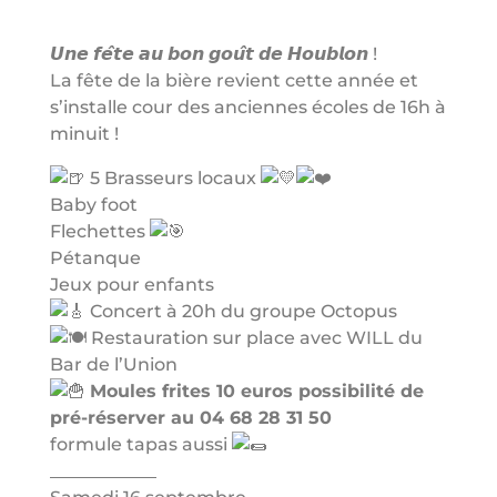
𝙐𝙣𝙚 𝙛𝙚̂𝙩𝙚 𝙖𝙪 𝙗𝙤𝙣 𝙜𝙤𝙪̂𝙩 𝙙𝙚 𝙃𝙤𝙪𝙗𝙡𝙤𝙣 !
La fête de la bière revient cette année et
s’installe cour des anciennes écoles de 16h à
minuit !
5 Brasseurs locaux
Baby foot
Flechettes
Pétanque
Jeux pour enfants
Concert à 20h du groupe Octopus
Restauration sur place avec WILL du
Bar de l’Union
Moules frites 10 euros possibilité de
pré-réserver au 04 68 28 31 50
formule tapas aussi
____________