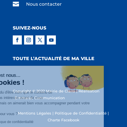

Nous contacter
SUIVEZ-NOUS
TOUTE L’ACTUALITÉ DE MA VILLE
Salut c'est nous...
les Cookies !
Copyright © 2022 Mairie de Claira | Réalisation
On a attendu d'être sûrs que le contenu de
ce site vous intéresse avant de vous
:
Emmaluc Communication
déranger, mais on aimerait bien vous accompagner pendant votre
visite...
Mentions Légales
|
Politique de Confidentialité
|
C'est OK pour vous ?
Charte Facebook
Lire la politique de confidentialité