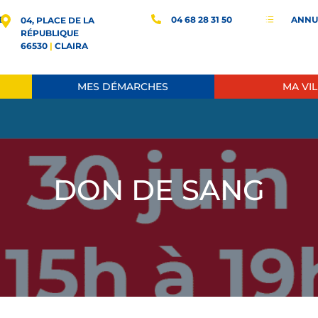
E
04 68 28 31 50
ANNU
d
04, PLACE DE LA
RÉPUBLIQUE
66530
|
CLAIRA
MES DÉMARCHES
MA VIL
DON DE SANG