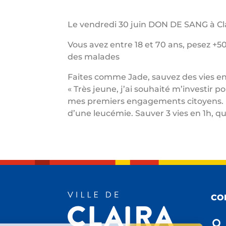
Le vendredi 30 juin DON DE SANG à Clai
Vous avez entre 18 et 70 ans, pesez +5
des malades
Faites comme Jade, sauvez des vies en
« Très jeune, j’ai souhaité m’investir
mes premiers engagements citoyens. Dè
d’une leucémie. Sauver 3 vies en 1h, qu
CO
