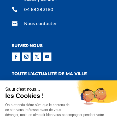

04 68 28 31 50

Nous contacter
SUIVEZ-NOUS
TOUTE L’ACTUALITÉ DE MA VILLE
Salut c'est nous...
les Cookies !
Copyright © 2022 Mairie de Claira | Réalisation
On a attendu d'être sûrs que le contenu de
ce site vous intéresse avant de vous
:
Emmaluc Communication
déranger, mais on aimerait bien vous accompagner pendant votre