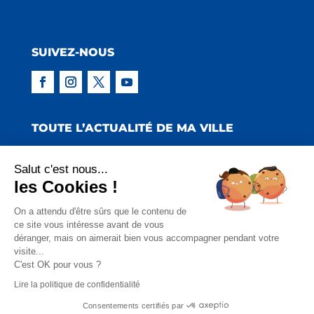
SUIVEZ-NOUS
TOUTE L’ACTUALITÉ DE MA VILLE
Salut c'est nous...
les Cookies !
Copyright © 2022 Mairie de Claira | Réalisation
On a attendu d'être sûrs que le contenu de
ce site vous intéresse avant de vous
:
Emmaluc Communication
déranger, mais on aimerait bien vous accompagner pendant votre
visite...
Mentions Légales
|
Politique de Confidentialité
|
C'est OK pour vous ?
Charte Facebook
Lire la politique de confidentialité
Consentements certifiés par