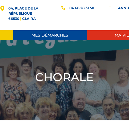
E
04 68 28 31 50
ANNU
d
04, PLACE DE LA
RÉPUBLIQUE
66530
|
CLAIRA
MES DÉMARCHES
MA VIL
CHORALE