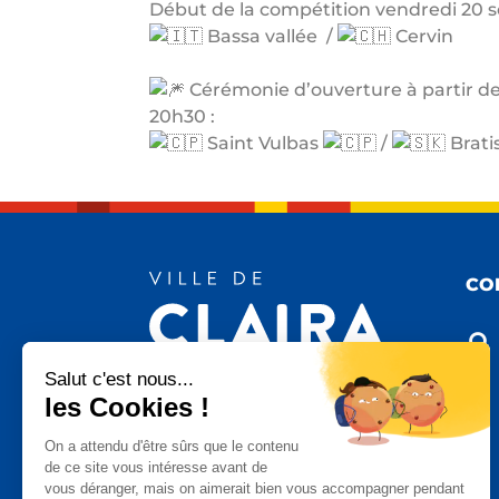
Début de la compétition vendredi 20 
Bassa vallée /
Cervin
Cérémonie d’ouverture à partir d
20h30 :
Saint Vulbas
/
Brati
CO

Salut c'est nous...
les Cookies !

On a attendu d'être sûrs que le contenu
de ce site vous intéresse avant de
vous déranger, mais on aimerait bien vous accompagner pendant