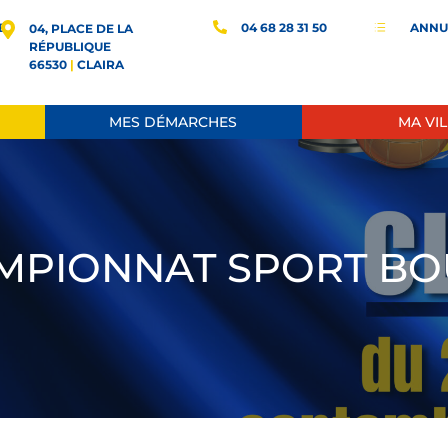
E
04 68 28 31 50
ANNU
d
04, PLACE DE LA
RÉPUBLIQUE
66530
|
CLAIRA
MES DÉMARCHES
MA VIL
MPIONNAT SPORT BO