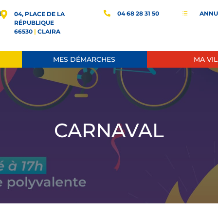
E
04 68 28 31 50
ANNU
d
04, PLACE DE LA
RÉPUBLIQUE
66530
|
CLAIRA
MES DÉMARCHES
MA VIL
CARNAVAL