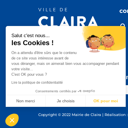
CO

Salut c'est nous...
les Cookies !

On a attendu d'être sûrs que le contenu
de ce site vous intéresse avant de
vous déranger, mais on aimerait bien vous accompagner pendant

votre visite...
C'est OK pour vous ?
SU
Lire la politique de confidentialité
Consentements certifiés par
Non merci
Je choisis
OK pour moi
Axeptio consent
Plateforme de Gestion du Consentement : Personnalisez vo
Copyright © 2022 Mairie de Claira | Réalisation 
Notre plateforme vous permet d'adapter et de gérer vos param