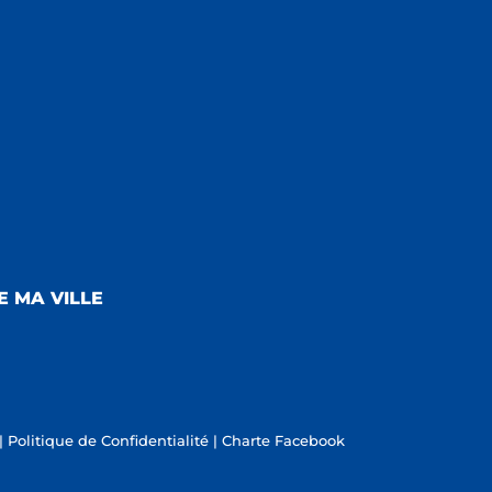
E MA VILLE
|
Politique de Confidentialité
|
Charte Facebook
s réglementations. Personnalisez vos préférences pour contrôler