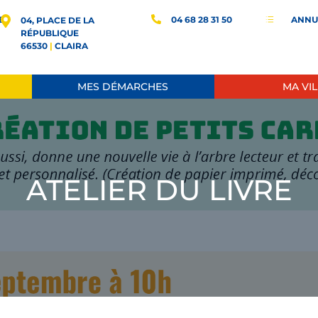
E
04 68 28 31 50
ANNU
d
04, PLACE DE LA
RÉPUBLIQUE
66530
|
CLAIRA
MES DÉMARCHES
MA VIL
ATELIER DU LIVRE