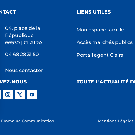
NTACT
LIENS UTILES
04, place de la
Mon espace famille
République
Accès marchés publics
66530 | CLAIRA
04 68 28 31 50
Portail agent Claira
Nous contacter
IVEZ-NOUS
TOUTE L’ACTUALITÉ D
s Options
:
Emmaluc Communication
Mentions Légales
ètres de confidentialité, en garantissant la conformité avec le