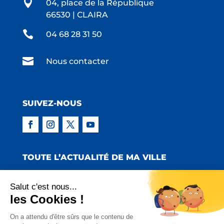

04, place de la République
66530 | CLAIRA

04 68 28 31 50

Nous contacter
SUIVEZ-NOUS
TOUTE L’ACTUALITÉ DE MA VILLE
Salut c'est nous...
les Cookies !
Copyright © 2022 Mairie de Claira | Réalisation
On a attendu d'être sûrs que le contenu de