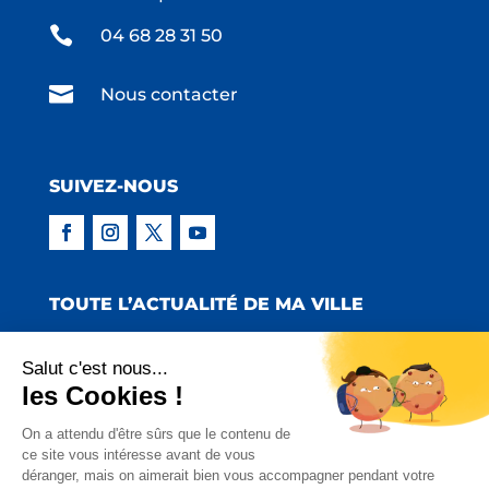

04 68 28 31 50

Nous contacter
SUIVEZ-NOUS
TOUTE L’ACTUALITÉ DE MA VILLE
Salut c'est nous...
les Cookies !
Copyright © 2022 Mairie de Claira | Réalisation
On a attendu d'être sûrs que le contenu de
ce site vous intéresse avant de vous
:
Emmaluc Communication
déranger, mais on aimerait bien vous accompagner pendant votre