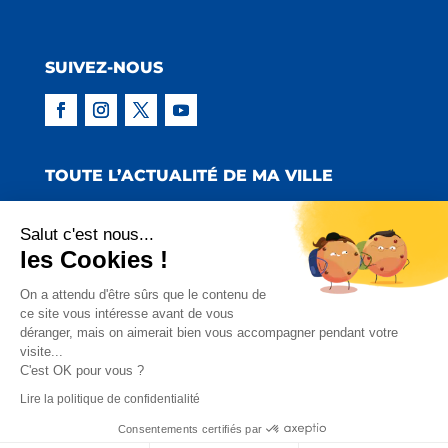
SUIVEZ-NOUS
TOUTE L’ACTUALITÉ DE MA VILLE
Salut c'est nous...
les Cookies !
Copyright © 2022 Mairie de Claira | Réalisation
On a attendu d'être sûrs que le contenu de
ce site vous intéresse avant de vous
:
Emmaluc Communication
déranger, mais on aimerait bien vous accompagner pendant votre
visite...
Mentions Légales
|
Politique de Confidentialité
|
C'est OK pour vous ?
Charte Facebook
Lire la politique de confidentialité
Consentements certifiés par