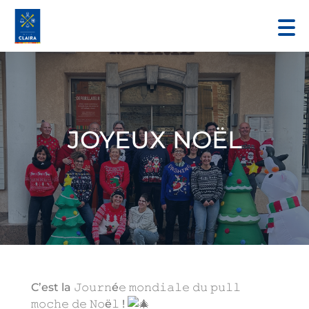
JOYEUX NOËL
C’est la 𝙹𝚘𝚞𝚛𝚗é𝚎 𝚖𝚘𝚗𝚍𝚒𝚊𝚕𝚎 𝚍𝚞 𝚙𝚞𝚕𝚕
𝚖𝚘𝚌𝚑𝚎 𝚍𝚎 𝙽𝚘ë𝚕 !