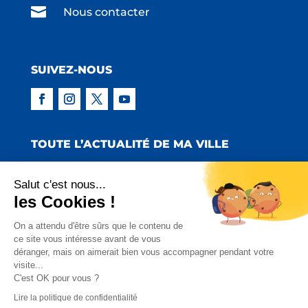

Nous contacter
SUIVEZ-NOUS
TOUTE L’ACTUALITÉ DE MA VILLE
Salut c'est nous...
les Cookies !
Copyright © 2022 Mairie de Claira | Réalisation
On a attendu d'être sûrs que le contenu de
ce site vous intéresse avant de vous
:
Emmaluc Communication
déranger, mais on aimerait bien vous accompagner pendant votre
visite...
Mentions Légales
|
Politique de Confidentialité
|
C'est OK pour vous ?
Charte Facebook
Lire la politique de confidentialité