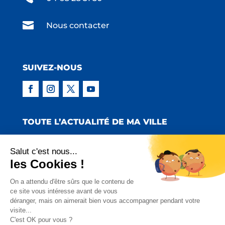

Nous contacter
SUIVEZ-NOUS
TOUTE L’ACTUALITÉ DE MA VILLE
Salut c'est nous...
les Cookies !
Copyright © 2022 Mairie de Claira | Réalisation
On a attendu d'être sûrs que le contenu de
ce site vous intéresse avant de vous
:
Emmaluc Communication
déranger, mais on aimerait bien vous accompagner pendant votre
visite...
Mentions Légales
|
Politique de Confidentialité
|
C'est OK pour vous ?