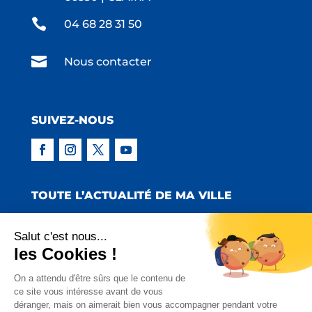

04 68 28 31 50

Nous contacter
SUIVEZ-NOUS
TOUTE L’ACTUALITÉ DE MA VILLE
Salut c'est nous...
les Cookies !
Copyright © 2022 Mairie de Claira | Réalisation
On a attendu d'être sûrs que le contenu de
ce site vous intéresse avant de vous
:
Emmaluc Communication
déranger, mais on aimerait bien vous accompagner pendant votre