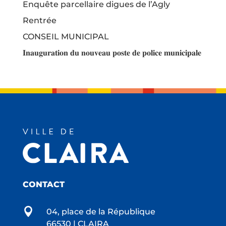
Enquête parcellaire digues de l’Agly
Rentrée
CONSEIL MUNICIPAL
𝐈𝐧𝐚𝐮𝐠𝐮𝐫𝐚𝐭𝐢𝐨𝐧 𝐝𝐮 𝐧𝐨𝐮𝐯𝐞𝐚𝐮 𝐩𝐨𝐬𝐭𝐞 𝐝𝐞 𝐩𝐨𝐥𝐢𝐜𝐞 𝐦𝐮𝐧𝐢𝐜𝐢𝐩𝐚𝐥𝐞
CONTACT

04, place de la République
66530 | CLAIRA