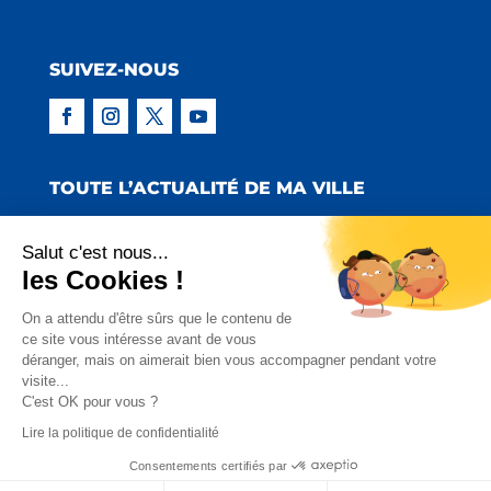
SUIVEZ-NOUS
TOUTE L’ACTUALITÉ DE MA VILLE
Salut c'est nous...
les Cookies !
Copyright © 2022 Mairie de Claira | Réalisation
On a attendu d'être sûrs que le contenu de
ce site vous intéresse avant de vous
:
Emmaluc Communication
déranger, mais on aimerait bien vous accompagner pendant votre
visite...
Mentions Légales
|
Politique de Confidentialité
|
C'est OK pour vous ?
Charte Facebook
Lire la politique de confidentialité
Consentements certifiés par