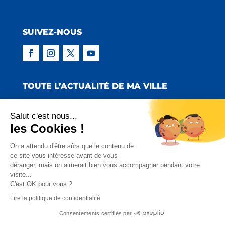
SUIVEZ-NOUS
TOUTE L’ACTUALITÉ DE MA VILLE
Salut c'est nous...
les Cookies !
Copyright © 2022 Mairie de Claira | Réalisation
On a attendu d'être sûrs que le contenu de
ce site vous intéresse avant de vous
:
Emmaluc Communication
déranger, mais on aimerait bien vous accompagner pendant votre
visite...
Mentions Légales
|
Politique de Confidentialité
|
C'est OK pour vous ?
Charte Facebook
Lire la politique de confidentialité
Consentements certifiés par