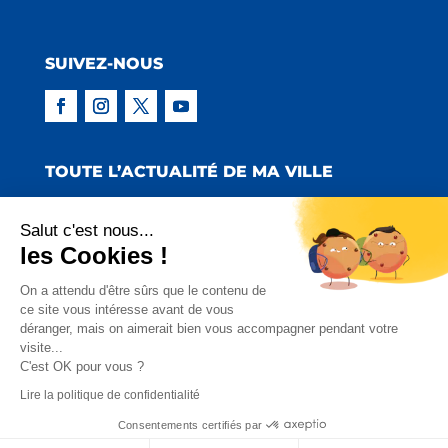
SUIVEZ-NOUS
TOUTE L’ACTUALITÉ DE MA VILLE
Salut c'est nous...
les Cookies !
Copyright © 2022 Mairie de Claira | Réalisation
On a attendu d'être sûrs que le contenu de
ce site vous intéresse avant de vous
:
Emmaluc Communication
déranger, mais on aimerait bien vous accompagner pendant votre
visite...
Mentions Légales
|
Politique de Confidentialité
|
C'est OK pour vous ?
Charte Facebook
Lire la politique de confidentialité
Consentements certifiés par