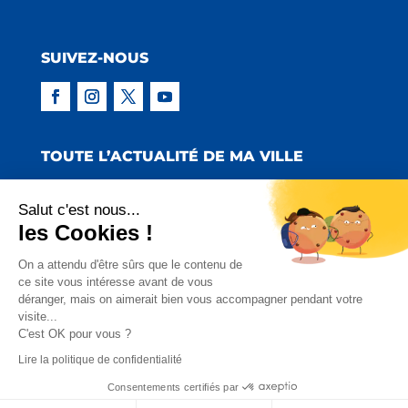
SUIVEZ-NOUS
TOUTE L’ACTUALITÉ DE MA VILLE
Salut c'est nous...
les Cookies !
Copyright © 2022 Mairie de Claira | Réalisation
On a attendu d'être sûrs que le contenu de
ce site vous intéresse avant de vous
:
Emmaluc Communication
déranger, mais on aimerait bien vous accompagner pendant votre
visite...
Mentions Légales
|
Politique de Confidentialité
|
C'est OK pour vous ?
Charte Facebook
Lire la politique de confidentialité
Consentements certifiés par