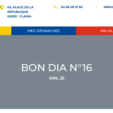
E
04 68 28 31 50
ANNU
d
04, PLACE DE LA
RÉPUBLIQUE
66530
|
CLAIRA
MES DÉMARCHES
MA VIL
BON DIA N°16
JAN, 22