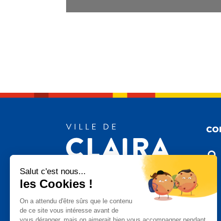
CO

Salut c'est nous...
les Cookies !

On a attendu d'être sûrs que le contenu
de ce site vous intéresse avant de
vous déranger, mais on aimerait bien vous accompagner pendant