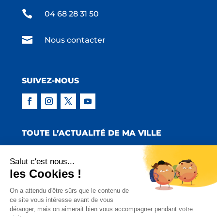

04 68 28 31 50

Nous contacter
SUIVEZ-NOUS
TOUTE L’ACTUALITÉ DE MA VILLE
Salut c'est nous...
les Cookies !
Copyright © 2022 Mairie de Claira | Réalisation
On a attendu d'être sûrs que le contenu de
ce site vous intéresse avant de vous
:
Emmaluc Communication
déranger, mais on aimerait bien vous accompagner pendant votre