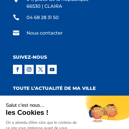
66530 | CLAIRA

04 68 28 31 50

Nous contacter
SUIVEZ-NOUS
TOUTE L’ACTUALITÉ DE MA VILLE
Salut c'est nous...
les Cookies !
Copyright © 2022 Mairie de Claira | Réalisation
On a attendu d'être sûrs que le contenu de
ce site vous intéresse avant de vous
:
Emmaluc Communication