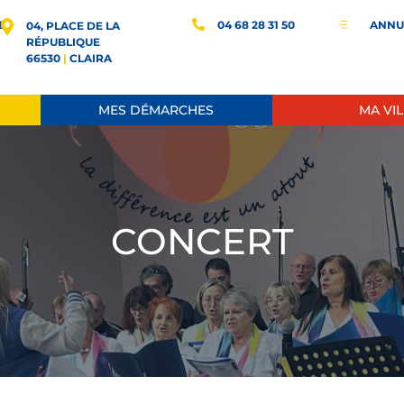
E
04 68 28 31 50
ANNU
d
04, PLACE DE LA
RÉPUBLIQUE
66530
|
CLAIRA
MES DÉMARCHES
MA VIL
CONCERT