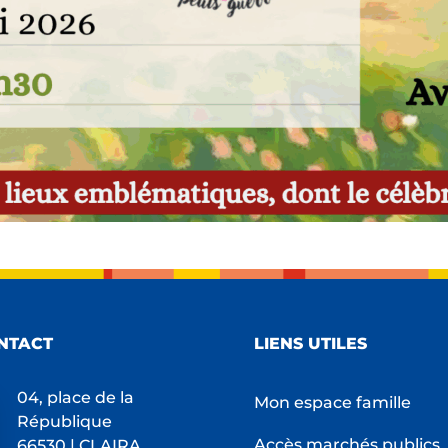
NTACT
LIENS UTILES
04, place de la
Mon espace famille
République
Accès marchés publics
66530 | CLAIRA