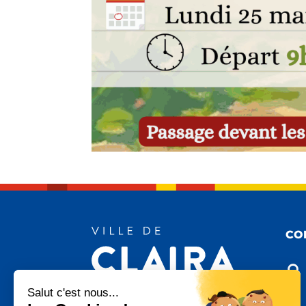
CO

Salut c'est nous...