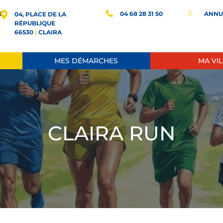
E
04 68 28 31 50
ANNU
d
04, PLACE DE LA
RÉPUBLIQUE
66530
|
CLAIRA
MES DÉMARCHES
MA VIL
CLAIRA RUN