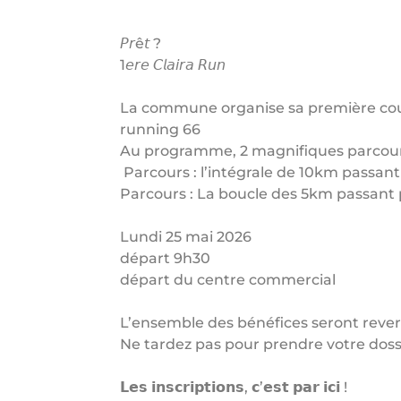
𝘗𝘳ê𝘵 ?
1𝘦𝘳𝘦 𝘊𝘭𝘢𝘪𝘳𝘢 𝘙𝘶𝘯
La commune organise sa première cou
running 66
Au programme, 2 magnifiques parcours
Parcours : l’intégrale de 10km passant
Parcours : La boucle des 5km passant p
Lundi 25 mai 2026
départ 9h30
départ du centre commercial
L’ensemble des bénéfices seront reve
Ne tardez pas pour prendre votre doss
𝗟𝗲𝘀 𝗶𝗻𝘀𝗰𝗿𝗶𝗽𝘁𝗶𝗼𝗻𝘀, 𝗰’𝗲𝘀𝘁 𝗽𝗮𝗿 𝗶𝗰𝗶 !