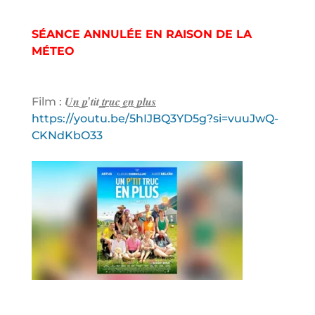
SÉANCE ANNULÉE EN RAISON DE LA
MÉTEO
Film : 𝑼̲𝒏̲ ̲𝒑̲’𝒕𝒊𝒕 ̲𝒕̲𝒓̲𝒖̲𝒄̲ ̲𝒆̲𝒏̲ ̲𝒑̲𝒍̲𝒖̲𝒔̲
https://youtu.be/5hIJBQ3YD5g?si=vuuJwQ-
CKNdKbO33