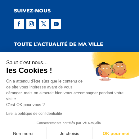
SUIVEZ-NOUS
TOUTE L’ACTUALITÉ DE MA VILLE
Salut c'est nous...
les Cookies !
Copyright © 2022 Mairie de Claira | Réalisation
On a attendu d'être sûrs que le contenu de
ce site vous intéresse avant de vous
:
Emmaluc Communication
déranger, mais on aimerait bien vous accompagner pendant votre
visite...
Mentions Légales
|
Politique de Confidentialité
|
C'est OK pour vous ?
Charte Facebook
Lire la politique de confidentialité
Consentements certifiés par
Non merci
Je choisis
OK pour moi