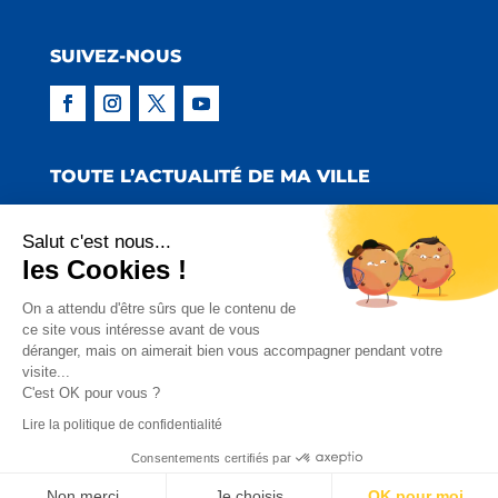
SUIVEZ-NOUS
TOUTE L’ACTUALITÉ DE MA VILLE
Salut c'est nous...
les Cookies !
Copyright © 2022 Mairie de Claira | Réalisation
On a attendu d'être sûrs que le contenu de
ce site vous intéresse avant de vous
:
Emmaluc Communication
déranger, mais on aimerait bien vous accompagner pendant votre
visite...
Mentions Légales
|
Politique de Confidentialité
|
C'est OK pour vous ?
Charte Facebook
Lire la politique de confidentialité
Consentements certifiés par
Non merci
Je choisis
OK pour moi