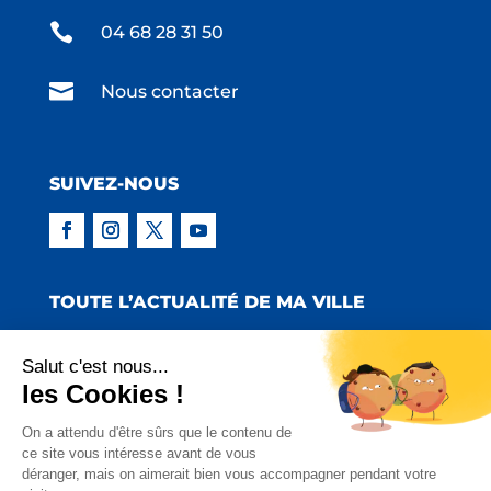

04 68 28 31 50

Nous contacter
SUIVEZ-NOUS
TOUTE L’ACTUALITÉ DE MA VILLE
Salut c'est nous...
les Cookies !
Copyright © 2022 Mairie de Claira | Réalisation
On a attendu d'être sûrs que le contenu de
ce site vous intéresse avant de vous
:
Emmaluc Communication
déranger, mais on aimerait bien vous accompagner pendant votre