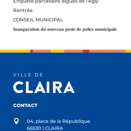
Enquête parcellaire digues de l’Agly
Rentrée
CONSEIL MUNICIPAL
𝐈𝐧𝐚𝐮𝐠𝐮𝐫𝐚𝐭𝐢𝐨𝐧 𝐝𝐮 𝐧𝐨𝐮𝐯𝐞𝐚𝐮 𝐩𝐨𝐬𝐭𝐞 𝐝𝐞 𝐩𝐨𝐥𝐢𝐜𝐞 𝐦𝐮𝐧𝐢𝐜𝐢𝐩𝐚𝐥𝐞
CONTACT

04, place de la République
66530 | CLAIRA