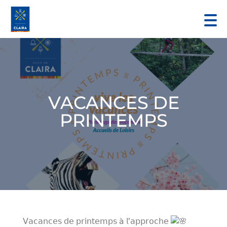
VACANCES DE
PRINTEMPS
𝖵𝖺𝖼𝖺𝗇𝖼𝖾𝗌 𝖽𝖾 𝗉𝗋𝗂𝗇𝗍𝖾𝗆𝗉𝗌 à 𝗅’𝖺𝗉𝗉𝗋𝗈𝖼𝗁𝖾