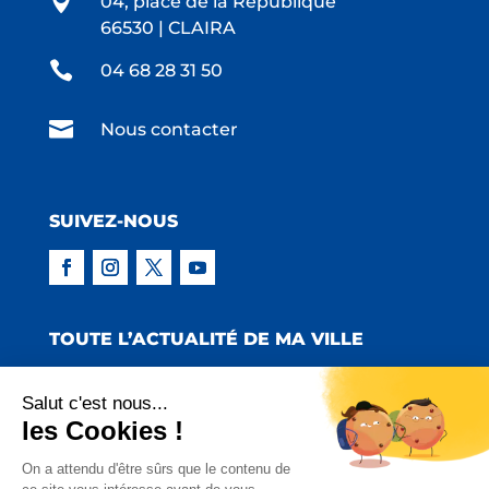

04, place de la République
66530 | CLAIRA

04 68 28 31 50

Nous contacter
SUIVEZ-NOUS
TOUTE L’ACTUALITÉ DE MA VILLE
Salut c'est nous...
les Cookies !
Copyright © 2022 Mairie de Claira | Réalisation
On a attendu d'être sûrs que le contenu de