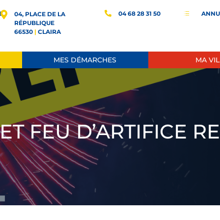
E
04 68 28 31 50
ANNU
d
04, PLACE DE LA
RÉPUBLIQUE
66530
|
CLAIRA
MES DÉMARCHES
MA VIL
ET FEU D’ARTIFICE 