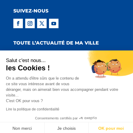
SUIVEZ-NOUS
TOUTE L’ACTUALITÉ DE MA VILLE
Salut c'est nous...
les Cookies !
Copyright © 2022 Mairie de Claira | Réalisation
On a attendu d'être sûrs que le contenu de
ce site vous intéresse avant de vous
:
Emmaluc Communication
déranger, mais on aimerait bien vous accompagner pendant votre
visite...
Mentions Légales
|
Politique de Confidentialité
|
C'est OK pour vous ?
Charte Facebook
Lire la politique de confidentialité
Consentements certifiés par
Non merci
Je choisis
OK pour moi